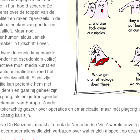
je in hun hoofd scheren De
ems over de toppen van de
liteit en raken zij verzeild in de
rste uithoeken van gender en
aliteit. Maar nooit
er humor" aldus Janiek
maker in tijdschrift Lover.
a twee decennia lang maakte
 onder het pseudoniem Joli(e)
actieve multi-media kunst en
acte animatiefilms rond het
 biseksualiteit. Sinds zijn
itie kan pretentie hem niet
deren en gaat hij geheel zijn
n gang, als enige transgender
ptekenaar van Europa. Zonder
htofferachtig gezeur over operaties en emancipatie, maar mét plagerig 
chattig kan zijn.
lve De Boezems, maakt Jiro ook de Nederlandse 'zine' wereld onveilig 
 over queer aliens die zich verbazen over wat er zich afspeelt op deze 