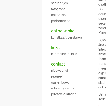
schilderijen
gaat
fotografie
Boez
actua
animaties
uite
performance
seksu
zond
online winkel
Kiste
kunstkaart versturen
Bijn
Jiro
links
inter
interessante links
abstr
thema
contact
trans
meer 
nieuwsbrief
eige
reageer
stri
gastenboek
slac
ook s
adresgegevens
privacyverklaring
Beha
serie