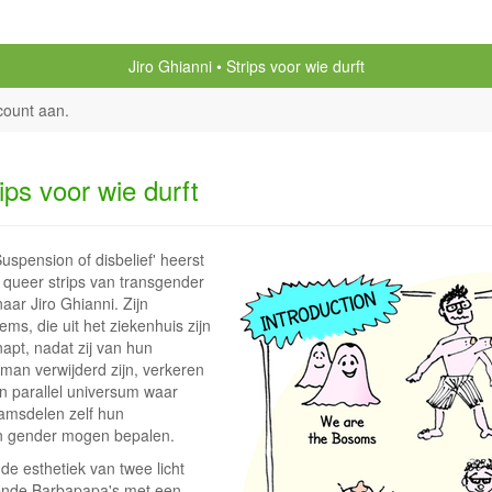
Jiro Ghianni
Strips voor wie durft
count aan
.
ips voor wie durft
uspension of disbelief' heerst
e queer strips van transgender
aar Jiro Ghianni. Zijn
ms, die uit het ziekenhuis zijn
apt, nadat zij van hun
sman verwijderd zijn, verkeren
en parallel universum waar
aamsdelen zelf hun
n gender mogen bepalen.
de esthetiek van twee licht
ende Barbapapa's met een