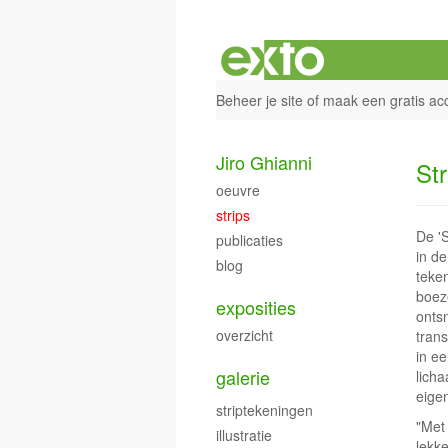
Beheer je site
of
maak een gratis ac
Jiro Ghianni
Str
oeuvre
strips
De 'S
publicaties
in d
blog
teken
boeze
exposities
ontsn
overzicht
tran
in e
galerie
lich
eige
striptekeningen
"Met 
illustratie
lekk