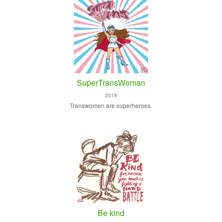
SuperTransWoman
2019
Transwomen are superheroes.
Be kind