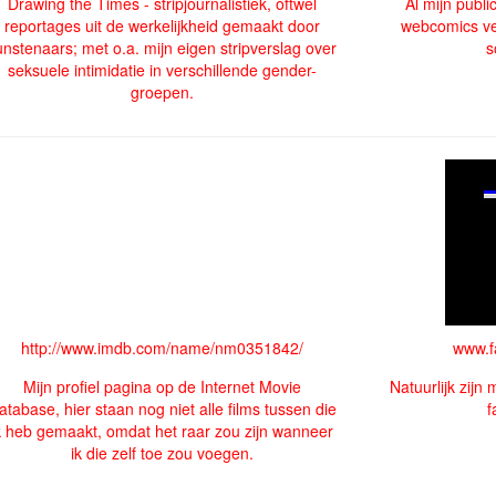
Drawing the Times - stripjournalistiek, oftwel
Al mijn publ
reportages uit de werkelijkheid gemaakt door
webcomics ver
unstenaars; met o.a. mijn eigen stripverslag over
s
seksuele intimidatie in verschillende gender-
groepen.
http://www.imdb.com/name/nm0351842/
www.f
Mijn profiel pagina op de Internet Movie
Natuurlijk zijn 
atabase, hier staan nog niet alle films tussen die
f
k heb gemaakt, omdat het raar zou zijn wanneer
ik die zelf toe zou voegen.