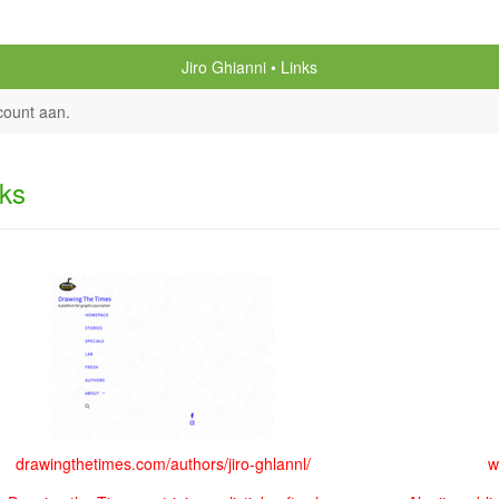
Jiro Ghianni
Links
count aan
.
nks
drawingthetimes.com/authors/jiro-ghlannl/
w