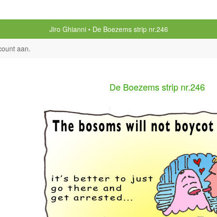
Jiro Ghianni
De Boezems strip nr.246
count aan
.
De Boezems strip nr.246